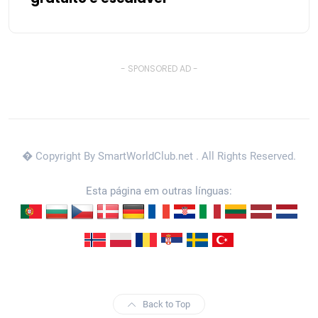
- SPONSORED AD -
� Copyright By SmartWorldClub.net
. All Rights Reserved.
Esta página em outras línguas:
Back to Top