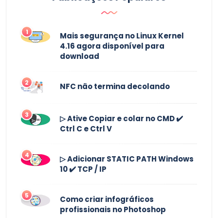
1
Mais segurança no Linux Kernel
4.16 agora disponível para
download
2
NFC não termina decolando
3
▷ Ative Copiar e colar no CMD ✔️
Ctrl C e Ctrl V
4
▷ Adicionar STATIC PATH Windows
10 ✔️ TCP / IP
5
Como criar infográficos
profissionais no Photoshop