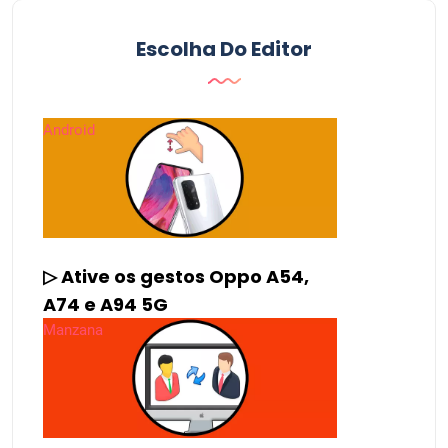
Como ativar ou desativar a localização Samsung
Galaxy A82021-2022
Como desabilitar ou habilitar e configurar o
roteador DHCP ETB ZTE ZXHN
- SPONSORED AD -
Escolha Do Editor
Android