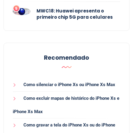
Como remover a conta do Google
Xiaomi Redmi Go
2
Como configurar UFW no Ubuntu
18 ou Debian
3
Como remover a conta do Google
Samsung Galaxy M20
4
▷ Mostrar URL COMPLETO CHROME
2021 ✔️
5
MWC18: Huawei apresenta o
primeiro chip 5G para celulares