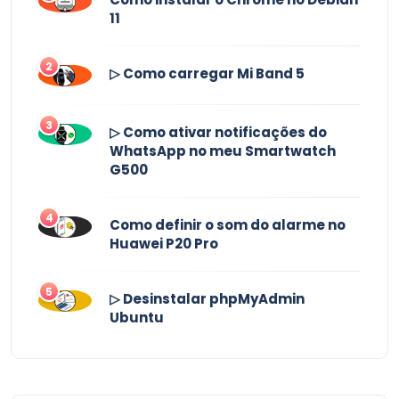
11
2
▷ Como carregar Mi Band 5
3
▷ Como ativar notificações do
WhatsApp no ​​meu Smartwatch
G500
4
Como definir o som do alarme no
Huawei P20 Pro
5
▷ Desinstalar phpMyAdmin
Ubuntu