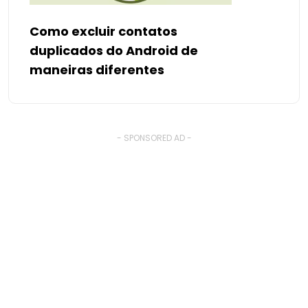
Como excluir contatos
duplicados do Android de
maneiras diferentes
- SPONSORED AD -
� Copyright By SmartWorldClub.net
. All Rights Reserved.
Esta página em outras línguas: