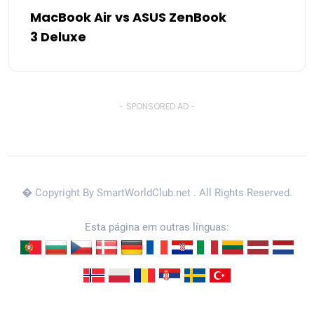
MacBook Air vs ASUS ZenBook
3 Deluxe
- SPONSORED AD -
� Copyright By SmartWorldClub.net
. All Rights Reserved.
Esta página em outras línguas: