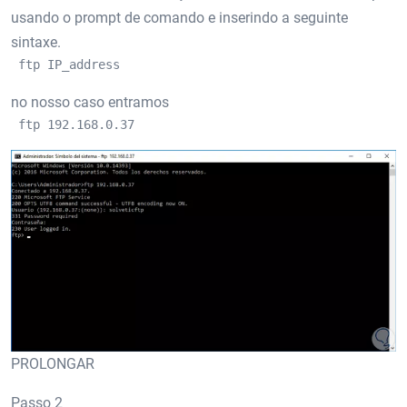
usando o prompt de comando e inserindo a seguinte
sintaxe.
 ftp IP_address
no nosso caso entramos
 ftp 192.168.0.37
PROLONGAR
Passo 2