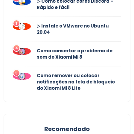
▷ Como colocar cores Discord -
Rápido e fácil
3
▷ Instale o VMware no Ubuntu
20.04
4
Como consertar o problema de
som do Xiaomi Mi 8
5
Como remover ou colocar
notificações na tela de bloqueio
do Xiaomi Mi 8 Lite
Recomendado