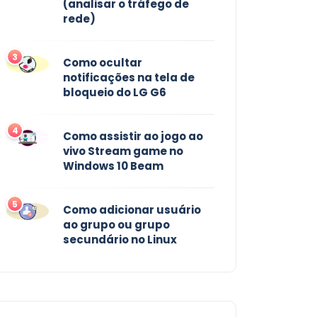
(analisar o tráfego de
rede)
3
Como ocultar
notificações na tela de
bloqueio do LG G6
4
Como assistir ao jogo ao
vivo Stream game no
Windows 10 Beam
5
Como adicionar usuário
ao grupo ou grupo
secundário no Linux