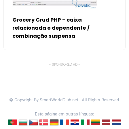
Grocery Crud PHP - caixa
relacionada e dependente /
combinação suspensa
- SPONSORED AD -
� Copyright By SmartWorldClub.net
. All Rights Reserved.
Esta página em outras línguas: