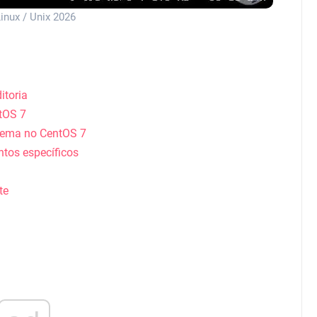
inux / Unix 2026
itoria
ntOS 7
stema no CentOS 7
ntos específicos
te