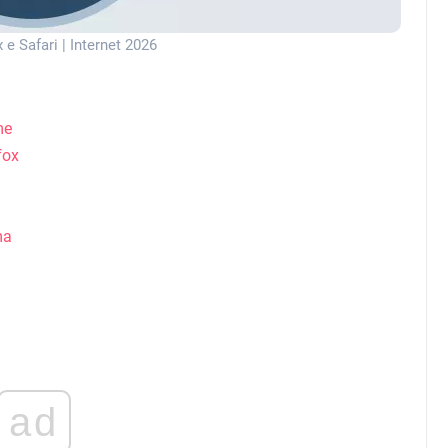
e Safari | Internet 2026
me
fox
ma
ad