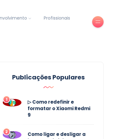
nvolvimento
Profissionais
Publicações Populares
1
▷ Como redefinir e
formatar o Xiaomi Redmi
9
2
Como ligar e desligar a