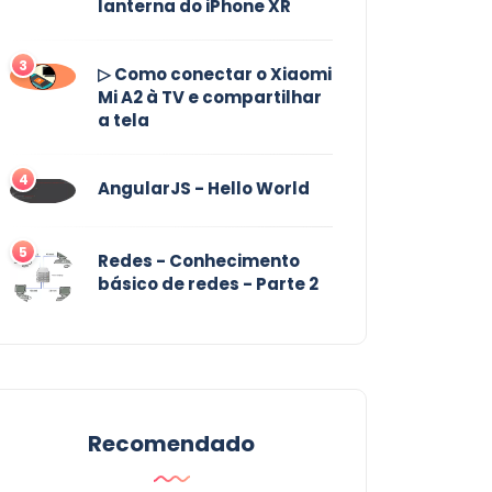
lanterna do iPhone XR
3
▷ Como conectar o Xiaomi
Mi A2 à TV e compartilhar
a tela
4
AngularJS - Hello World
5
Redes - Conhecimento
básico de redes - Parte 2
Recomendado