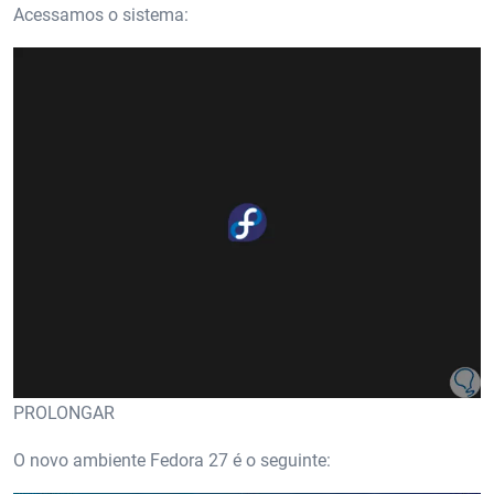
Acessamos o sistema:
PROLONGAR
O novo ambiente Fedora 27 é o seguinte: