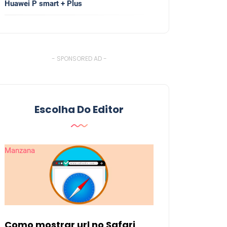
Huawei P smart + Plus
- SPONSORED AD -
Escolha Do Editor
Manzana
Como mostrar url no Safari