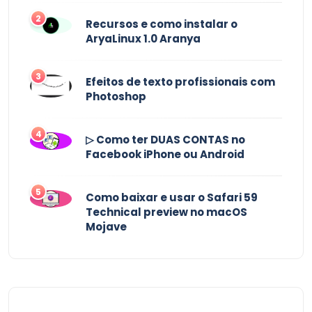
2
Recursos e como instalar o
AryaLinux 1.0 Aranya
3
Efeitos de texto profissionais com
Photoshop
4
▷ Como ter DUAS CONTAS no
Facebook iPhone ou Android
5
Como baixar e usar o Safari 59
Technical preview no macOS
Mojave