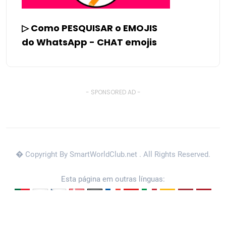
▷ Como PESQUISAR o EMOJIS
do WhatsApp - CHAT emojis
- SPONSORED AD -
� Copyright By SmartWorldClub.net
. All Rights Reserved.
Esta página em outras línguas: