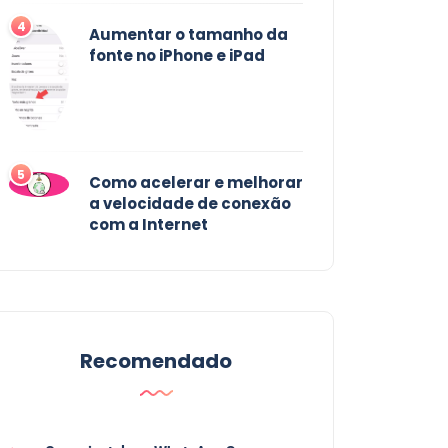
4
Aumentar o tamanho da
fonte no iPhone e iPad
5
Como acelerar e melhorar
a velocidade de conexão
com a Internet
Recomendado