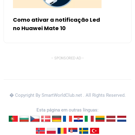
Como ativar a notificação Led
no Huawei Mate 10
- SPONSORED AD -
� Copyright By SmartWorldClub.net
. All Rights Reserved.
Esta página em outras línguas: