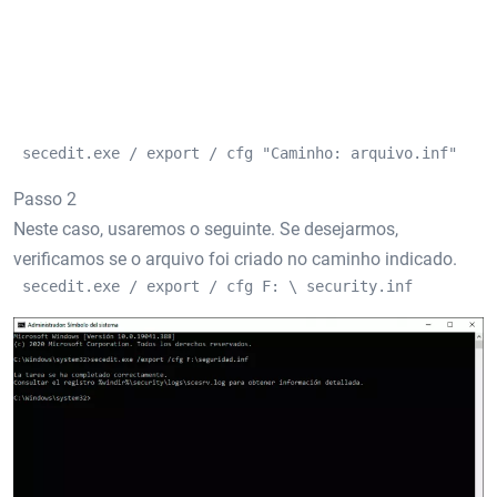
 secedit.exe / export / cfg "Caminho: arquivo.inf" 
Passo 2
Neste caso, usaremos o seguinte. Se desejarmos,
verificamos se o arquivo foi criado no caminho indicado.
 secedit.exe / export / cfg F: \ security.inf 