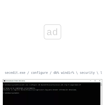
ad
 secedit.exe / configure / db% windir% \ security \ lo