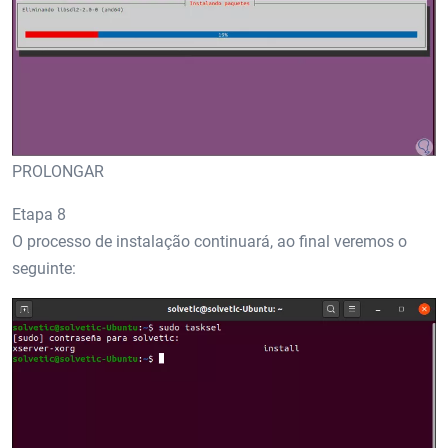
PROLONGAR
Etapa 8
O processo de instalação continuará, ao final veremos o
seguinte: