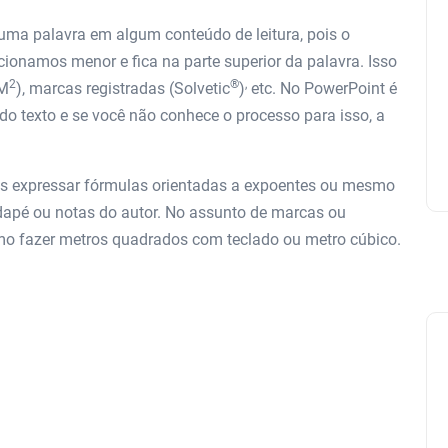
uma palavra em algum conteúdo de leitura, pois o
cionamos menor e fica na parte superior da palavra. Isso
2
®
,
(M
), marcas registradas (Solvetic
)
etc. No PowerPoint é
 do texto e se você não conhece o processo para isso, a
os expressar fórmulas orientadas a expoentes ou mesmo
odapé ou notas do autor. No assunto de marcas ou
o fazer metros quadrados com teclado ou metro cúbico.