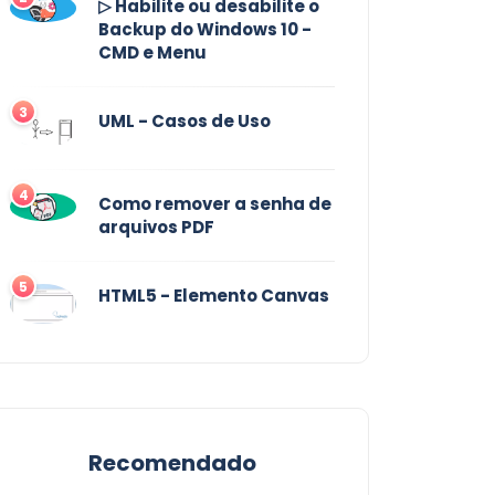
▷ Habilite ou desabilite o
Backup do Windows 10 -
CMD e Menu
3
UML - Casos de Uso
4
Como remover a senha de
arquivos PDF
5
HTML5 - Elemento Canvas
Recomendado