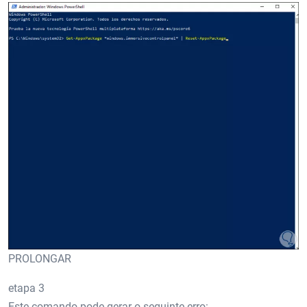
PROLONGAR
etapa 3
Este comando pode gerar o seguinte erro: