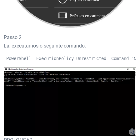
Passo 2
Lá, executamos o seguinte comando:
 PowerShell -ExecutionPolicy Unrestricted -Command "& 