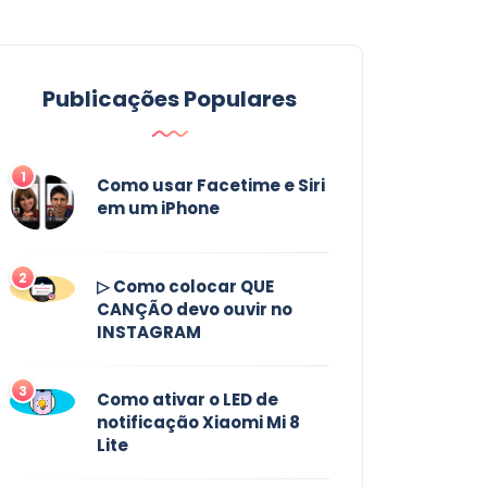
Publicações Populares
1
Como usar Facetime e Siri
em um iPhone
2
▷ Como colocar QUE
CANÇÃO devo ouvir no
INSTAGRAM
3
Como ativar o LED de
notificação Xiaomi Mi 8
Lite