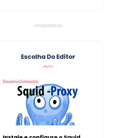
- SPONSORED AD -
Escolha Do Editor
Desenvolvimento
Instale e configure o Squid