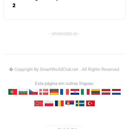
2
- SPONSORED AD -
� Copyright By SmartWorldClub.net
. All Rights Reserved.
Esta página em outras línguas: