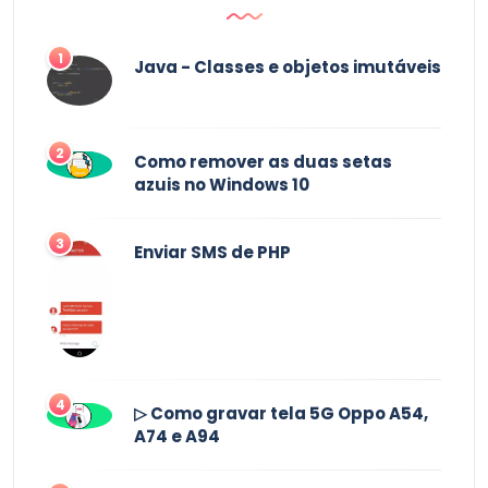
1
Java - Classes e objetos imutáveis
2
Como remover as duas setas
azuis no Windows 10
3
Enviar SMS de PHP
4
▷ Como gravar tela 5G Oppo A54,
A74 e A94