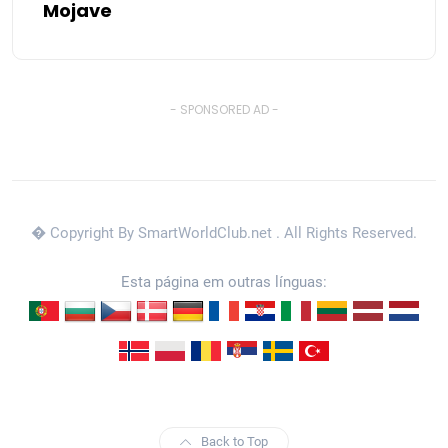
Mojave
- SPONSORED AD -
� Copyright By SmartWorldClub.net
. All Rights Reserved.
Esta página em outras línguas:
Back to Top