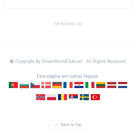
- SPONSORED AD -
� Copyright By SmartWorldClub.net
. All Rights Reserved.
Esta página em outras línguas:
Back to Top