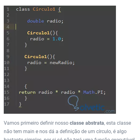
Vamos primeiro definir nosso
classe abstrata
, esta classe
não tem main e nos dá a definição de um círculo, é algo
bastante simples, por si só não terá uma função executável