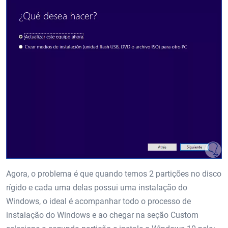
Agora, o problema é que quando temos 2 partições no disco
rígido e cada uma delas possui uma instalação do
Windows, o ideal é acompanhar todo o processo de
instalação do Windows e ao chegar na seção Custom