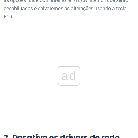
as opções "Bluetooth Interno" e "WLAN Interno", que serão
desabilitadas e salvaremos as alterações usando a tecla
F10.
ad
2.
Desative os drivers de rede