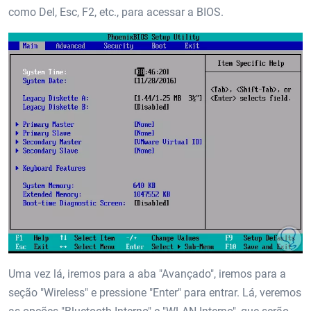
como Del, Esc, F2, etc., para acessar a BIOS.
Uma vez lá, iremos para a aba "Avançado", iremos para a
seção "Wireless" e pressione "Enter" para entrar. Lá, veremos