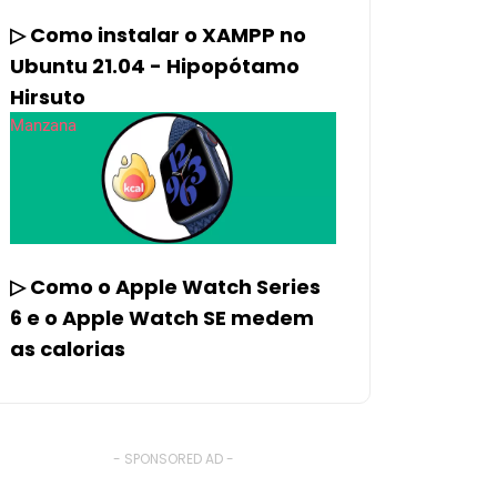
▷ Como instalar o XAMPP no
Ubuntu 21.04 - Hipopótamo
Hirsuto
Manzana
▷ Como o Apple Watch Series
6 e o ​​Apple Watch SE medem
as calorias
- SPONSORED AD -