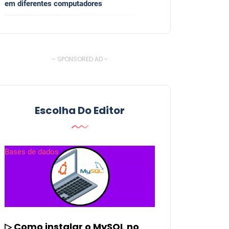
em diferentes computadores
- SPONSORED AD -
Escolha Do Editor
Bases de dados
▷ Como instalar o MySQL no