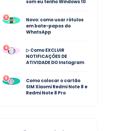
som eu tenho Windows 10
3
Novo: como usar rótulos
em bate-papos do
WhatsApp
4
▷ Como EXCLUIR
NOTIFICAÇÕES DE
ATIVIDADE DO Instagram
5
Como colocar o cartão
SIM Xiaomi Redmi Note 8 e
Redmi Note 8 Pro