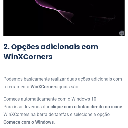
2.
Opções adicionais com
WinXCorners
Podemos basicamente realizar duas ações adicionais com
a ferramenta
WinXCorners
quais são:
Comece automaticamente com o Windows 10
Para isso devemos dar
clique com o botão direito no ícone
WinXCorners na barra de tarefas e selecione a opção
Comece com o Windows
.