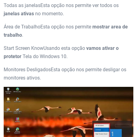
Todas as janelasEsta opção nos permite ver todos os
janelas ativas
no momento.
Área de TrabalhoEsta opção nos permite
mostrar area de
trabalho
.
Start Screen KnowUsando esta opção
vamos ativar o
protetor
Tela do Windows 10.
Monitores DesligadosEsta opção nos permite desligar os
monitores ativos.