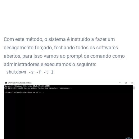
Com este método, o sistema é instruído a fazer um
desligamento forçado, fechando todos os softwares
abertos, para isso vamos ao prompt de comando como
administradores e executamos o seguinte:
 shutdown -s -f -t 1