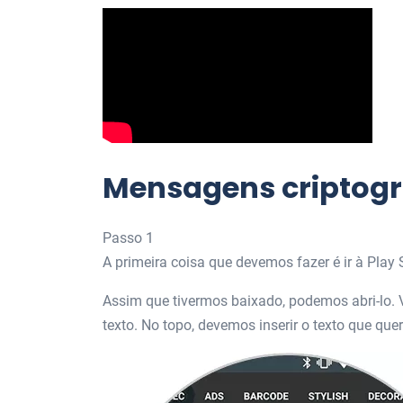
Mensagens criptog
Passo 1
A primeira coisa que devemos fazer é ir à Play 
Assim que tivermos baixado, podemos abri-lo.
texto. No topo, devemos inserir o texto que que