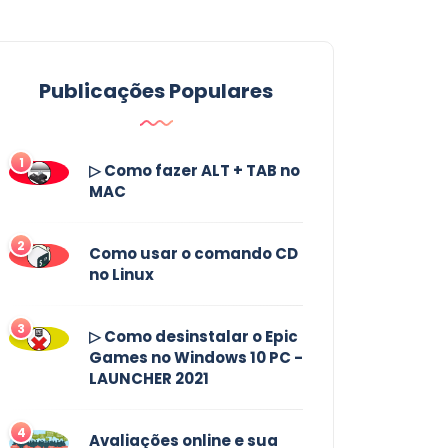
Publicações Populares
1
▷ Como fazer ALT + TAB no
MAC
2
Como usar o comando CD
no Linux
3
▷ Como desinstalar o Epic
Games no Windows 10 PC -
LAUNCHER 2021
4
Avaliações online e sua