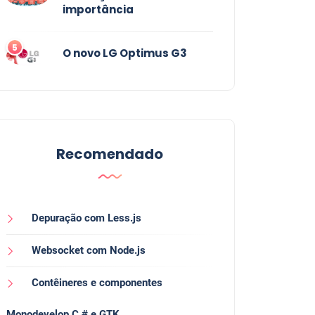
importância
5
O novo LG Optimus G3
Recomendado
Depuração com Less.js
Websocket com Node.js
Contêineres e componentes
Monodevelop C # e GTK