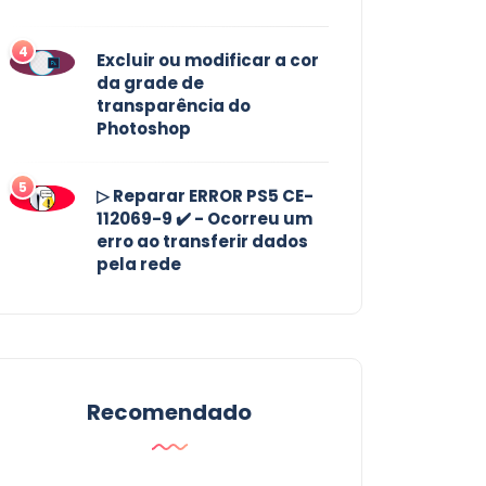
4
Excluir ou modificar a cor
da grade de
transparência do
Photoshop
5
▷ Reparar ERROR PS5 CE-
112069-9 ✔️ - Ocorreu um
erro ao transferir dados
pela rede
Recomendado