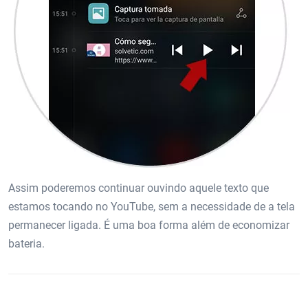
Assim poderemos continuar ouvindo aquele texto que
estamos tocando no YouTube, sem a necessidade de a tela
permanecer ligada. É uma boa forma além de economizar
bateria.